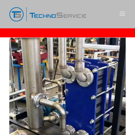
Ski
t
conten